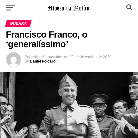
GUERRA
Francisco Franco, o
‘generalíssimo’
Published
6 anos atrás
on
29 de dezembro de 2020
By
Daniel Polcaro