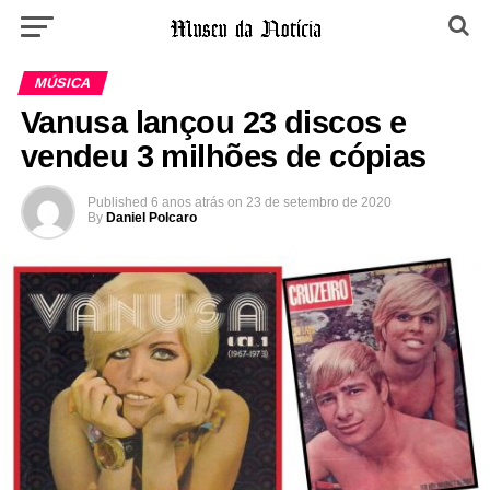
MÚSICA
Vanusa lançou 23 discos e
vendeu 3 milhões de cópias
Published
6 anos atrás
on
23 de setembro de 2020
By
Daniel Polcaro