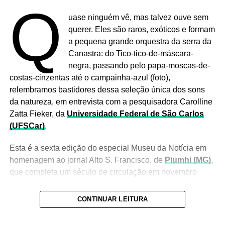
Q
uase ninguém vê, mas talvez ouve sem
querer. Eles são raros, exóticos e formam
a pequena grande orquestra da serra da
Canastra: do Tico-tico-de-máscara-
negra, passando pelo papa-moscas-de-
costas-cinzentas até o campainha-azul (foto),
relembramos bastidores dessa seleção única dos sons
da natureza, em entrevista com a pesquisadora Carolline
Zatta Fieker, da
Universidade Federal de São Carlos
(UFSCar)
.
Esta é a sexta edição do especial Museu da Notícia em
homenagem ao jornal Alto S. Francisco, de
Piumhi (MG)
,
que completa um século de circulação em novembro.
CONTINUAR LEITURA