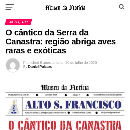
ALTO, 100
O cântico da Serra da
Canastra: região abriga aves
raras e exóticas
Published
6 anos atrás
on
10 de julho de 2020
By
Daniel Polcaro